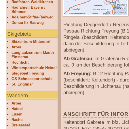
Radfahren Waldkirchen
Radfahren Bayern /
Böhmen
Adalbert-Stifter-Radweg
Donau-Ilz-Radweg
Richtung Deggendorf / Regens
Passau Richtung Freyung (B 12
Skigebiete
Ringelai (beschildert: Keltend
Skizentrum Mitterdorf
dann der Beschilderung in Lich
Arber
abbiegen)
Langlaufzentrum Mauth-
Finsterau
Ab Grafenau:
In Grafenau Ric
Hochficht
ca. 9 km der Beschilderung fo
Wintersportschule Heindl
Ab Freyung:
B 12 Richtung Pa
Skigebiet Freyung
GS Schneesportschule
(beschildert: Keltendorf) - du
St. Englmar
Beschilderung in Lichtenau (na
abbiegen)
Wandern
Arber
Haidel
ANSCHRIFT FÜR INFO
Lusen
Rachel
Keltendorf Gabreta im bfz, Lic
Dreisessel
407310, Fax: 08555-407311 u