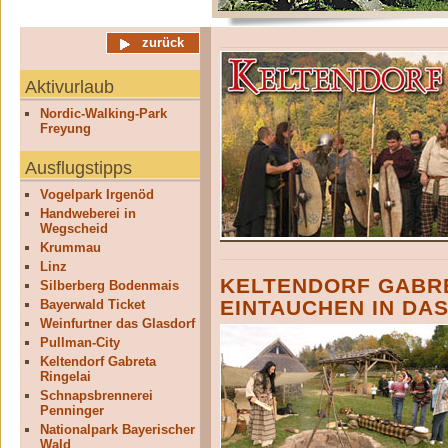
zurück
Aktivurlaub
Nordic-Walking-Park
Freyung
Ausflugstipps
Vogelpark Irgenöd
Handweberei in
Wegscheid
Krummau
Linz
KELTENDORF GABRE
Silberberg Bodenmais
EINTAUCHEN IN DA
Bayerwald Ticket
Weinfurtner das Glasdorf
Pullman-City
Keltendorf Gabreta
Ringelai
Schnapsbrennerei
Penninger
Nationalpark Bayerischer
Wald