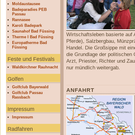
Moldaustausee
Badeparadies PEB
Passau
Rannasee
Karoli Badepark
Saunahof Bad Füssing
Wirtschaftsleben basierte auf
Therme I Bad Füssing
Pferde), Salzbergbau, Münzp
Europatherme Bad
Handel. Die Großsippe mit ei
Füssing
die Grundlage der politischen
Feste und Festivals
Arzt, Priester, Richter und Za
nur mündlich weitergab.
Waldkirchner Rauhnacht
Golfen
Golfclub Bayerwald
ANFAHRT
Golfclub Passau
Rassbach
Impressum
Impressum
Radfahren