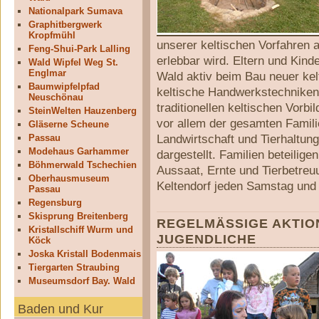
Nationalpark Sumava
Graphitbergwerk
Kropfmühl
unserer keltischen Vorfahren a
Feng-Shui-Park Lalling
erlebbar wird. Eltern und Kind
Wald Wipfel Weg St.
Englmar
Wald aktiv beim Bau neuer kel
Baumwipfelpfad
keltische Handwerkstechniken
Neuschönau
traditionellen keltischen Vorbi
SteinWelten Hauzenberg
vor allem der gesamten Famil
Gläserne Scheune
Landwirtschaft und Tierhaltung
Passau
Modehaus Garhammer
dargestellt. Familien beteilige
Böhmerwald Tschechien
Aussaat, Ernte und Tierbetre
Oberhausmuseum
Keltendorf jeden Samstag und
Passau
Regensburg
Skisprung Breitenberg
REGELMÄSSIGE AKTION
Kristallschiff Wurm und
UGENDLICHE
Köck
Joska Kristall Bodenmais
Tiergarten Straubing
Museumsdorf Bay. Wald
Baden und Kur