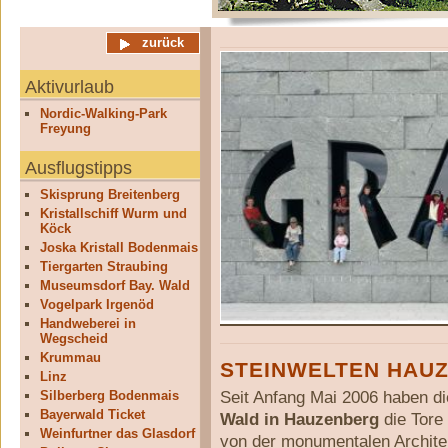
zurück
Aktivurlaub
Nordic-Walking-Park
Freyung
Ausflugstipps
Skisprung Breitenberg
Kristallschiff Wurm und
Köck
Joska Kristall Bodenmais
Tiergarten Straubing
Museumsdorf Bay. Wald
Vogelpark Irgenöd
Handweberei in
Wegscheid
Krummau
STEINWELTEN HAU
Linz
Seit Anfang Mai 2006 haben d
Silberberg Bodenmais
Bayerwald Ticket
Wald in Hauzenberg
die Tore 
Weinfurtner das Glasdorf
von der monumentalen Archite