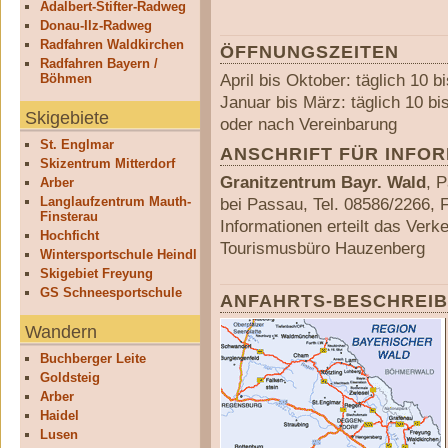
Adalbert-Stifter-Radweg
Donau-Ilz-Radweg
Radfahren Waldkirchen
ÖFFNUNGSZEITEN
Radfahren Bayern /
April bis Oktober: täglich 10 b
Böhmen
Januar bis März: täglich 10 bi
Skigebiete
oder nach Vereinbarung
St. Englmar
ANSCHRIFT FÜR INFO
Skizentrum Mitterdorf
Granitzentrum Bayr. Wald
, 
Arber
Langlaufzentrum Mauth-
bei Passau, Tel. 08586/2266, 
Finsterau
Informationen erteilt das Verk
Hochficht
Tourismusbüro Hauzenberg
Wintersportschule Heindl
Skigebiet Freyung
GS Schneesportschule
ANFAHRTS-BESCHREI
Wandern
Buchberger Leite
Goldsteig
Arber
Haidel
Lusen