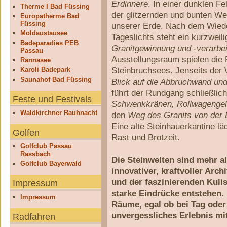
Erdinnere
. In einer dunklen Fe
Therme I Bad Füssing
der glitzernden und bunten We
Europatherme Bad
Füssing
unserer Erde. Nach dem Wiede
Moldaustausee
Tageslichts steht ein kurzweil
Badeparadies PEB
Granitgewinnung und -verarbe
Passau
Ausstellungsraum spielen die
Rannasee
Steinbruchsees. Jenseits der 
Karoli Badepark
Saunahof Bad Füssing
Blick auf die Abbruchwand un
führt der Rundgang schließli
Feste und Festivals
Schwenkkränen, Rollwagengele
Waldkirchner Rauhnacht
den
Weg des Granits von der 
Eine alte Steinhauerkantine lä
Golfen
Rast und Brotzeit.
Golfclub Passau
Rassbach
Die Steinwelten sind mehr a
Golfclub Bayerwald
innovativer, kraftvoller Arc
und der faszinierenden Kulis
Impressum
starke Eindrücke entstehen. 
Impressum
Räume, egal ob bei Tag ode
unvergessliches Erlebnis mi
Radfahren