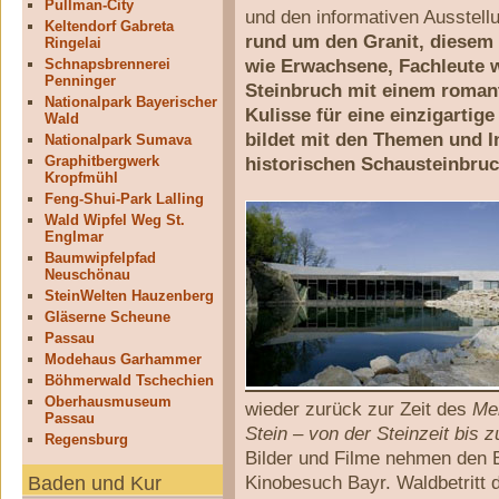
Pullman-City
und den informativen Ausstell
Keltendorf Gabreta
rund um den Granit, diesem
Ringelai
wie Erwachsene, Fachleute w
Schnapsbrennerei
Penninger
Steinbruch mit einem romant
Nationalpark Bayerischer
Kulisse für eine einzigartige
Wald
bildet mit den Themen und I
Nationalpark Sumava
Graphitbergwerk
historischen Schausteinbruc
Kropfmühl
Feng-Shui-Park Lalling
Wald Wipfel Weg St.
Englmar
Baumwipfelpfad
Neuschönau
SteinWelten Hauzenberg
Gläserne Scheune
Passau
Modehaus Garhammer
Böhmerwald Tschechien
Oberhausmuseum
wieder zurück zur Zeit des
Me
Passau
Stein – von der Steinzeit bis 
Regensburg
Bilder und Filme nehmen den 
Kinobesuch Bayr. Waldbetritt
Baden und Kur