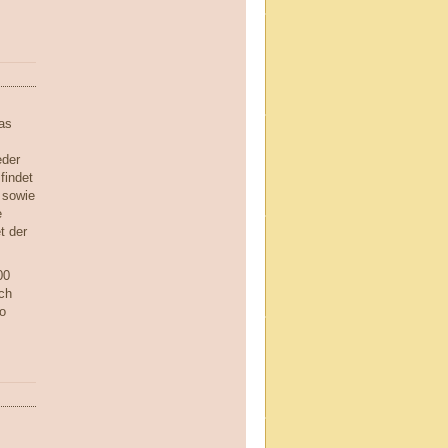
as
eder
findet
 sowie
e
t der
00
ch
o