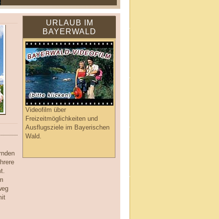
URLAUB IM
BAYERWALD
Videofilm über
Freizeitmöglichkeiten und
Ausflugsziele im Bayerischen
Wald.
rnden
hrere
t.
rm
weg
it