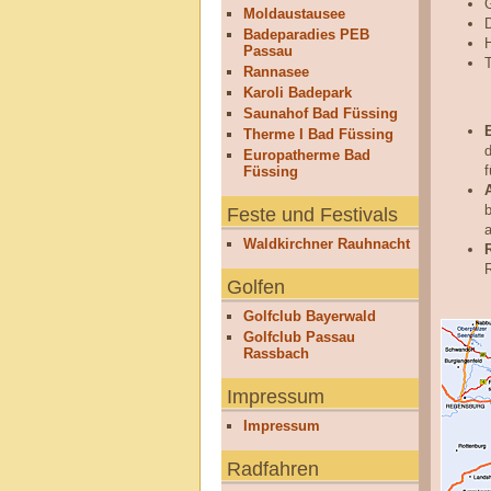
Moldaustausee
Badeparadies PEB
Passau
Rannasee
Karoli Badepark
Saunahof Bad Füssing
Therme I Bad Füssing
d
Europatherme Bad
f
Füssing
b
Feste und Festivals
Waldkirchner Rauhnacht
Golfen
Golfclub Bayerwald
Golfclub Passau
Rassbach
Impressum
Impressum
Radfahren