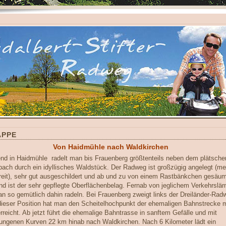
APPE
Von Haidmühle nach Waldkirchen
nd in Haidmühle radelt man bis Frauenberg größtenteils neben dem plätsche
bach durch ein idyllisches Waldstück. Der Radweg ist großzügig angelegt (me
reit), sehr gut ausgeschildert und ab und zu von einem Rastbänkchen gesäum
end ist der sehr gepflegte Oberflächenbelag. Fernab von jeglichem Verkehrslä
n so gemütlich dahin radeln. Bei Frauenberg zweigt links der Dreiländer-Rad
dieser Position hat man den Scheitelhochpunkt der ehemaligen Bahnstrecke m
rreicht. Ab jetzt führt die ehemalige Bahntrasse in sanftem Gefälle und mit
ngenen Kurven 22 km hinab nach Waldkirchen. Nach 6 Kilometer lädt ein