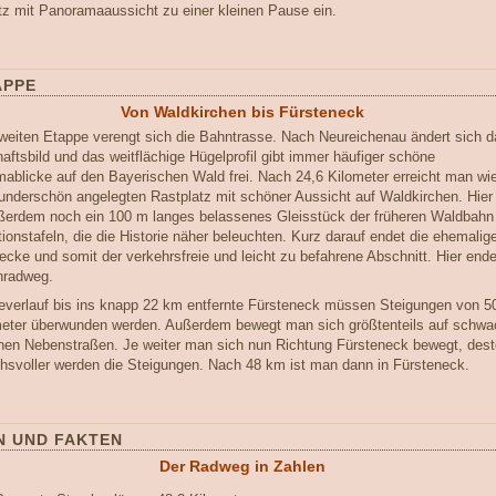
tz mit Panoramaaussicht zu einer kleinen Pause ein.
APPE
Von Waldkirchen bis Fürsteneck
zweiten Etappe verengt sich die Bahntrasse. Nach Neureichenau ändert sich d
aftsbild und das weitflächige Hügelprofil gibt immer häufiger schöne
ablicke auf den Bayerischen Wald frei. Nach 24,6 Kilometer erreicht man wi
underschön angelegten Rastplatz mit schöner Aussicht auf Waldkirchen. Hier 
erdem noch ein 100 m langes belassenes Gleisstück der früheren Waldbahn
tionstafeln, die die Historie näher beleuchten. Kurz darauf endet die ehemalig
ecke und somit der verkehrsfreie und leicht zu befahrene Abschnitt. Hier ende
nradweg.
everlauf bis ins knapp 22 km entfernte Fürsteneck müssen Steigungen von 5
ter überwunden werden. Außerdem bewegt man sich größtenteils auf schwa
nen Nebenstraßen. Je weiter man sich nun Richtung Fürsteneck bewegt, dest
hsvoller werden die Steigungen. Nach 48 km ist man dann in Fürsteneck.
N UND FAKTEN
Der Radweg in Zahlen