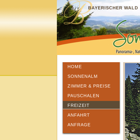
BAYERISCHER WALD
HOME
SONNENALM
ZIMMER & PREISE
PAUSCHALEN
FREIZEIT
ANFAHRT
ANFRAGE