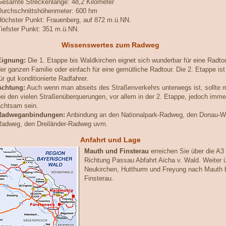
Gesamte Streckenlänge: 48,2 Kilometer
Durchschnittshöhenmeter: 600 hm
Höchster Punkt: Frauenberg, auf 872 m.ü.NN.
Tiefster Punkt: 351 m.ü.NN.
Wissenswertes zum Radweg
Eignung:
Die 1. Etappe bis Waldkirchen eignet sich wunderbar für eine Radto
er ganzen Familie oder einfach für eine gemütliche Radtour. Die 2. Etappe ist
ür gut konditionierte Radfahrer.
Achtung:
Auch wenn man abseits des Straßenverkehrs unterwegs ist, sollte 
ei den vielen Straßenüberquerungen, vor allem in der 2. Etappe, jedoch imme
achtsam sein.
Radweganbindungen:
Anbindung an den Nationalpark-Radweg, den Donau-W
Radweg, den Dreiländer-Radweg uvm.
Anfahrt und Lage
Mauth und Finsterau
erreichen Sie über die A3
Richtung Passau Abfahrt Aicha v. Wald. Weiter 
Neukirchen, Hutthurm und Freyung nach Mauth 
Finsterau.