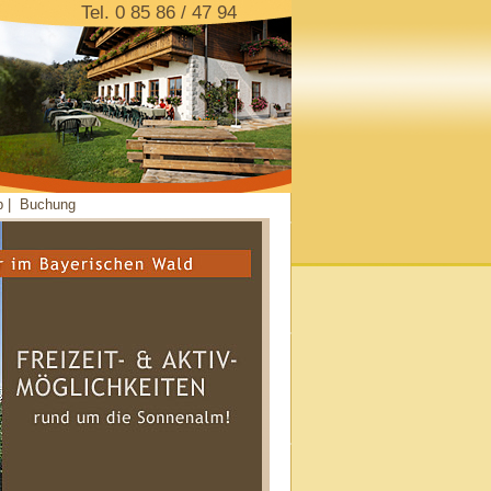
Tel. 0 85 86 / 47 94
p
|
Buchung