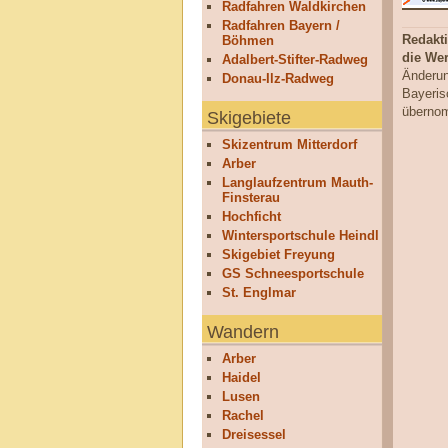
Radfahren Waldkirchen
Radfahren Bayern /
Redakt
Böhmen
die We
Adalbert-Stifter-Radweg
Änderun
Donau-Ilz-Radweg
Bayeris
überno
Skigebiete
Skizentrum Mitterdorf
Arber
Langlaufzentrum Mauth-
Finsterau
Hochficht
Wintersportschule Heindl
Skigebiet Freyung
GS Schneesportschule
St. Englmar
Wandern
Arber
Haidel
Lusen
Rachel
Dreisessel