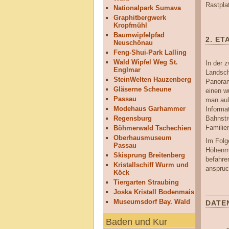
Rastpla
Nationalpark Sumava
Graphitbergwerk
Kropfmühl
Baumwipfelpfad
2. ET
Neuschönau
Feng-Shui-Park Lalling
Wald Wipfel Weg St.
In der 
Englmar
Landsch
SteinWelten Hauzenberg
Panoram
Gläserne Scheune
einen w
Passau
man auß
Modehaus Garhammer
Informa
Regensburg
Bahnstr
Familie
Böhmerwald Tschechien
Oberhausmuseum
Im Folg
Passau
Höhenme
Skisprung Breitenberg
befahre
Kristallschiff Wurm und
anspruc
Köck
Tiergarten Straubing
Joska Kristall Bodenmais
Museumsdorf Bay. Wald
DATE
Baden und Kur