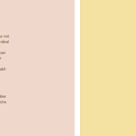
ur mit
 ideal
man
r
ald-
über
bzw.