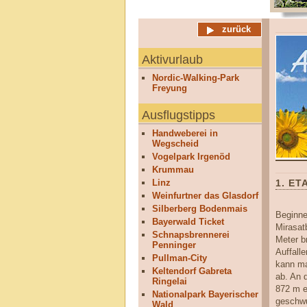
zurück
Aktivurlaub
Nordic-Walking-Park
Freyung
Ausflugstipps
Handweberei in
Wegscheid
Vogelpark Irgenöd
Krummau
Linz
1. ET
Weinfurtner das Glasdorf
Silberberg Bodenmais
Beginne
Bayerwald Ticket
Mirasat
Schnapsbrennerei
Meter b
Penninger
Auffall
Pullman-City
kann ma
Keltendorf Gabreta
ab. An 
Ringelai
872 m e
Nationalpark Bayerischer
geschwu
Wald