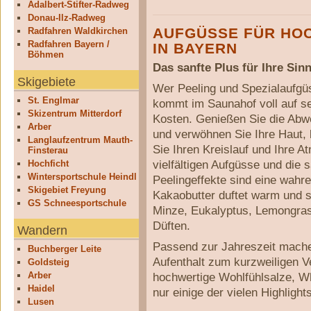
Adalbert-Stifter-Radweg
Donau-Ilz-Radweg
AUFGÜSSE FÜR HO
Radfahren Waldkirchen
Radfahren Bayern /
IN BAYERN
Böhmen
Das sanfte Plus für Ihre Sin
Skigebiete
Wer Peeling und Spezialaufgüs
St. Englmar
kommt im Saunahof voll auf s
Skizentrum Mitterdorf
Kosten. Genießen Sie die Abw
Arber
und verwöhnen Sie Ihre Haut,
Langlaufzentrum Mauth-
Sie Ihren Kreislauf und Ihre A
Finsterau
vielfältigen Aufgüsse und die 
Hochficht
Wintersportschule Heindl
Peelingeffekte sind eine wahre
Skigebiet Freyung
Kakaobutter duftet warm und s
GS Schneesportschule
Minze, Eukalyptus, Lemongras
Düften.
Wandern
Passend zur Jahreszeit mach
Buchberger Leite
Aufenthalt zum kurzweiligen 
Goldsteig
Arber
hochwertige Wohlfühlsalze, Wh
Haidel
nur einige der vielen Highlights
Lusen