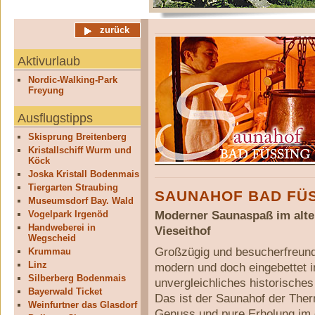
zurück
Aktivurlaub
Nordic-Walking-Park
Freyung
Ausflugstipps
Skisprung Breitenberg
Kristallschiff Wurm und
Köck
Joska Kristall Bodenmais
Tiergarten Straubing
SAUNAHOF BAD FÜS
Museumsdorf Bay. Wald
Moderner Saunaspaß im alt
Vogelpark Irgenöd
Handweberei in
Vieseithof
Wegscheid
Großzügig und besucherfreund
Krummau
Linz
modern und doch eingebettet i
Silberberg Bodenmais
unvergleichliches historische
Bayerwald Ticket
Das ist der Saunahof der Ther
Weinfurtner das Glasdorf
Genuss und pure Erholung im or