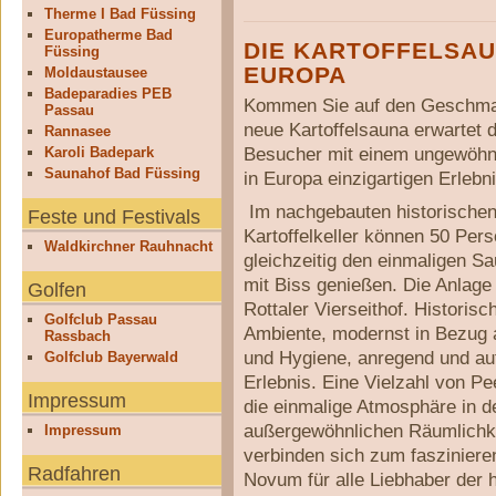
Therme I Bad Füssing
Europatherme Bad
DIE KARTOFFELSAUN
Füssing
EUROPA
Moldaustausee
Badeparadies PEB
Kommen Sie auf den Geschma
Passau
neue Kartoffelsauna erwartet d
Rannasee
Besucher mit einem ungewöhn
Karoli Badepark
Saunahof Bad Füssing
in Europa einzigartigen Erlebni
Im nachgebauten historische
Feste und Festivals
Kartoffelkeller können 50 Per
Waldkirchner Rauhnacht
gleichzeitig den einmaligen S
mit Biss genießen. Die Anlage 
Golfen
Rottaler Vierseithof. Historis
Golfclub Passau
Ambiente, modernst in Bezug 
Rassbach
und Hygiene, anregend und au
Golfclub Bayerwald
Erlebnis. Eine Vielzahl von Pe
Impressum
die einmalige Atmosphäre in d
außergewöhnlichen Räumlichk
Impressum
verbinden sich zum faszinier
Radfahren
Novum für alle Liebhaber der 