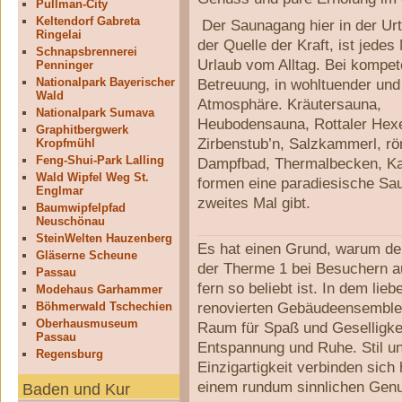
Pullman-City
Keltendorf Gabreta
Der Saunagang hier in der Ur
Ringelai
der Quelle der Kraft, ist jedes
Schnapsbrennerei
Urlaub vom Alltag. Bei kompet
Penninger
Nationalpark Bayerischer
Betreuung, in wohltuender und 
Wald
Atmosphäre. Kräutersauna,
Nationalpark Sumava
Heubodensauna, Rottaler Hex
Graphitbergwerk
Zirbenstub’n, Salzkammerl, r
Kropfmühl
Feng-Shui-Park Lalling
Dampfbad, Thermalbecken, Ka
Wald Wipfel Weg St.
formen eine paradiesische Sau
Englmar
zweites Mal gibt.
Baumwipfelpfad
Neuschönau
SteinWelten Hauzenberg
Es hat einen Grund, warum de
Gläserne Scheune
der Therme 1 bei Besuchern a
Passau
fern so beliebt ist. In dem lieb
Modehaus Garhammer
renovierten Gebäudeensemble 
Böhmerwald Tschechien
Oberhausmuseum
Raum für Spaß und Geselligkei
Passau
Entspannung und Ruhe. Stil u
Regensburg
Einzigartigkeit verbinden sich 
einem rundum sinnlichen Gen
Baden und Kur